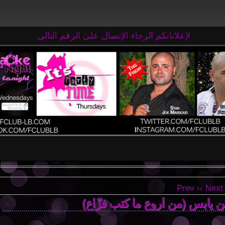
لإعلاناتكم الرجاء الإتصال على الرقم التالي
65 71 63 71 961+
‹ Prev
Next ›
 يابس (من أروع ما كتب فزّاع)