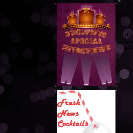
زّاء
ووجهات
وقع،