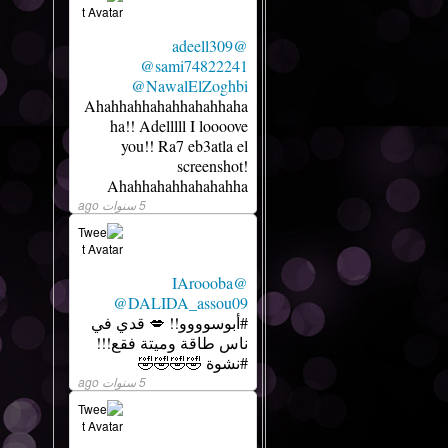
@adeell309
@sami74822241
@NawalElZoghbi
Ahahhahhahahhahahhaha
ha!! Adelllll I loooove
you!! Ra7 eb3atla el
screenshot!
Ahahhahahhahahahha
5 سنوات ago
@IAroooba
@DALIDA_assou09
#أبوسوووو!! 💋 قدي في
ناس طاقة وميتة فقع!!!
#نشوة 🤣🤣🤣🤣
5 سنوات ago