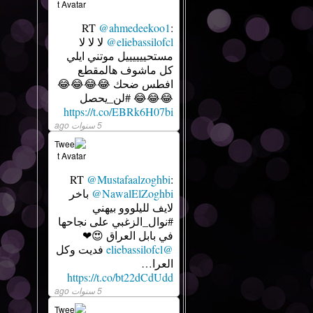
RT
@ahmedeekoo1
:
@eliebassilofcl
لا لا لا
مستحييييييل موتني ايلي
كل ماشوف هالمقطع
افطس ضحك 😂😂😂😂
😂😂😂 #لن_يحصل
https://t.co/EBRk6H07bi
5 سنوات ago
RT
@Mustafaalzoghbi
:
@NawalElZoghbi
باخر
لايف لليلووو بيهني
#نوال_الزغبي على نجاحها
في بابل العراق 😍❤
@eliebassilofcl
فديت وكل
العرا…
https://t.co/bt22dCdUdd
5 سنوات ago