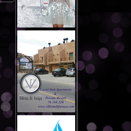
نظراً
على أخب
النظر