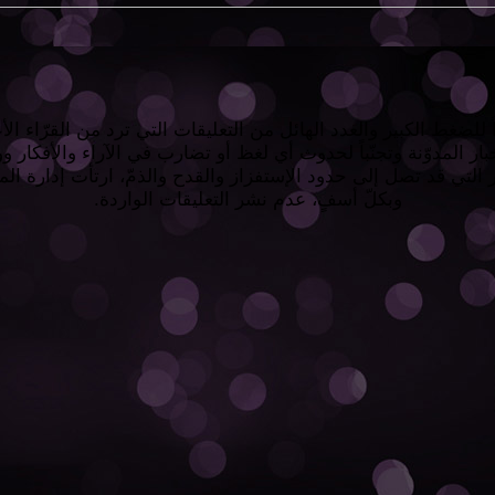
 للضغط الكبير والعدد الهائل من التعليقات التي ترد من القرّاء الأع
ار المدوّنة وتجنّباً لحدوث أي لغظ أو تضارب في الآراء والأفكار 
 التي قد تصل إلى حدود الإستفزاز والقدح والذمّ، ارتأت إدارة الم
وبكلّ أسفٍ، عدم نشر التعليقات الواردة.