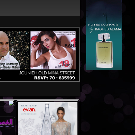
الغصن