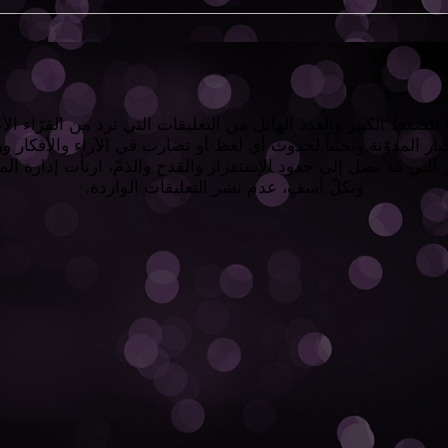
 للضغط الكبير والعدد الهائل من التعليقات التي ترد من القرّاء الأع
ار المدوّنة وتجنّباً لحدوث أي لغظ أو تضارب في الآراء والأفكار 
 التي قد تصل إلى حدود الإستفزاز والقدح والذمّ، ارتأت إدارة الم
وبكلّ أسفٍ، عدم نشر التعليقات الواردة.