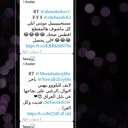
RT
@ahmedeekoo1
:
@eliebassilofcl
لا لا لا
مستحييييييل موتني ايلي
كل ماشوف هالمقطع
افطس ضحك 😂😂😂😂
😂😂😂 #لن_يحصل
https://t.co/EBRk6H07bi
5 سنوات ago
RT
@Mustafaalzoghbi
:
@NawalElZoghbi
باخر
لايف لليلووو بيهني
#نوال_الزغبي على نجاحها
في بابل العراق 😍❤
@eliebassilofcl
فديت وكل
العرا…
https://t.co/bt22dCdUdd
5 سنوات ago