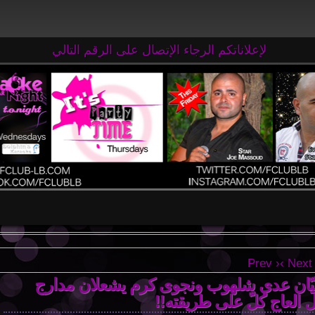
لإعلاناتكم الرجاء الإتصال على الرقم التالي
65 71 63 71 961+
‹ Prev
Next ›
انيّان عدي شلهوب ونجوى كرم يشعلان مدارج
العاج كلّ على طريقته!!