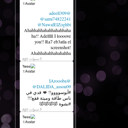
@adeell309
@sami74822241
@NawalElZoghbi
Ahahhahhahahhahahhaha
ha!! Adelllll I loooove
you!! Ra7 eb3atla el
screenshot!
Ahahhahahhahahahha
5 سنوات ago
@IAroooba
@DALIDA_assou09
#أبوسوووو!! 💋 قدي في
ناس طاقة وميتة فقع!!!
#نشوة 🤣🤣🤣🤣
5 سنوات ago