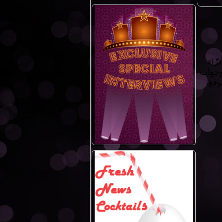
زّاء
ووجهات
وقع،