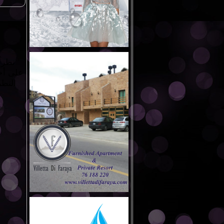
نظراً
على أخب
النظر